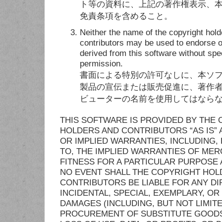
ト等の資料に、上記の著作権表示、
免責条項を含めること。
Neither the name of the copyright hold
contributors may be used to endorse 
derived from this software without spec
permission.
書面による特別の許可なしに、本ソ
製品の宣伝または販売促進に、著作
ビューターの名前を使用してはなら
THIS SOFTWARE IS PROVIDED BY THE
HOLDERS AND CONTRIBUTORS “AS IS”
OR IMPLIED WARRANTIES, INCLUDING, 
TO, THE IMPLIED WARRANTIES OF MER
FITNESS FOR A PARTICULAR PURPOSE 
NO EVENT SHALL THE COPYRIGHT HOL
CONTRIBUTORS BE LIABLE FOR ANY DIR
INCIDENTAL, SPECIAL, EXEMPLARY, O
DAMAGES (INCLUDING, BUT NOT LIMITE
PROCUREMENT OF SUBSTITUTE GOODS