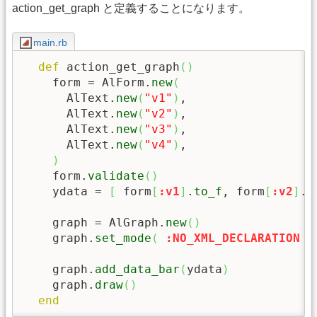
action_get_graph と定義することになります。
main.rb
def
 action_get_graph
(
)
    form = AlForm.
new
(
      AlText.
new
(
"v1"
)
,

      AlText.
new
(
"v2"
)
,

      AlText.
new
(
"v3"
)
,

      AlText.
new
(
"v4"
)
,

)
    form.
validate
(
)
    ydata = 
[
 form
[
:v1
]
.
to_f
, form
[
:v2
]
.
t
    graph = AlGraph.
new
(
)
    graph.
set_mode
(
:NO_XML_DECLARATION
)
    graph.
add_data_bar
(
ydata
)
    graph.
draw
(
)
end