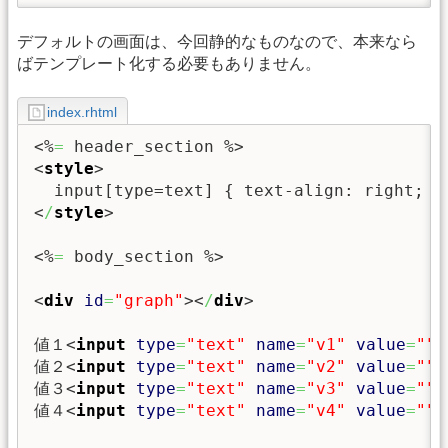
デフォルトの画面は、今回静的なものなので、本来なら
ばテンプレート化する必要もありません。
index.rhtml
<%
=
 header_section %>
<
style
>
<
/
style
>
<%
=
 body_section %>
<
div
id
=
"graph"
><
/
div
>
値１
<
input
type
=
"text"
name
=
"v1"
value
=
""
>
値２
<
input
type
=
"text"
name
=
"v2"
value
=
""
>
値３
<
input
type
=
"text"
name
=
"v3"
value
=
""
>
値４
<
input
type
=
"text"
name
=
"v4"
value
=
""
>