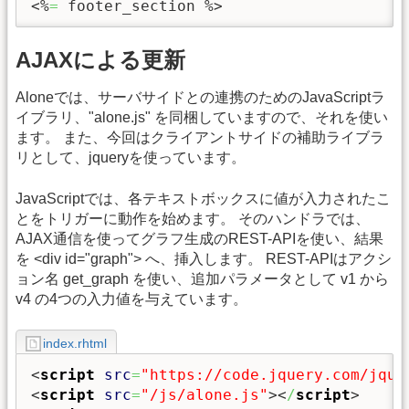
<%
=
 footer_section %>
AJAXによる更新
Aloneでは、サーバサイドとの連携のためのJavaScriptラ
イブラリ、"alone.js" を同梱していますので、それを使い
ます。 また、今回はクライアントサイドの補助ライブラ
リとして、jqueryを使っています。
JavaScriptでは、各テキストボックスに値が入力されたこ
とをトリガーに動作を始めます。 そのハンドラでは、
AJAX通信を使ってグラフ生成のREST-APIを使い、結果
を <div id="graph"> へ、挿入します。 REST-APIはアクシ
ョン名 get_graph を使い、追加パラメータとして v1 から
v4 の4つの入力値を与えています。
index.rhtml
<
script
src
=
"https://code.jquery.com/jque
<
script
src
=
"/js/alone.js"
><
/
script
>