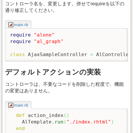
コントローラ名を、変更します。併せてrequireを以下の
通り修正してください。
main.rb
require
"alone"
require
"al_graph"
class
 AjaxSampleController 
<
 AlController
デフォルトアクションの実装
コントローラは、不要なコードを削除した程度で、機能
の変更はありません。
main.rb
def
 action_index
(
)
    AlTemplate.
run
(
"./index.rhtml"
)
end