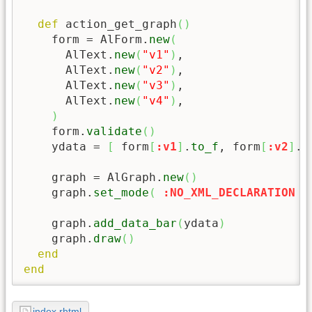
def
 action_get_graph
(
)
    form = AlForm.
new
(
      AlText.
new
(
"v1"
)
,

      AlText.
new
(
"v2"
)
,

      AlText.
new
(
"v3"
)
,

      AlText.
new
(
"v4"
)
,

)
    form.
validate
(
)
    ydata = 
[
 form
[
:v1
]
.
to_f
, form
[
:v2
]
.
t
    graph = AlGraph.
new
(
)
    graph.
set_mode
(
:NO_XML_DECLARATION
)
    graph.
add_data_bar
(
ydata
)
    graph.
draw
(
)
end
end
index.rhtml