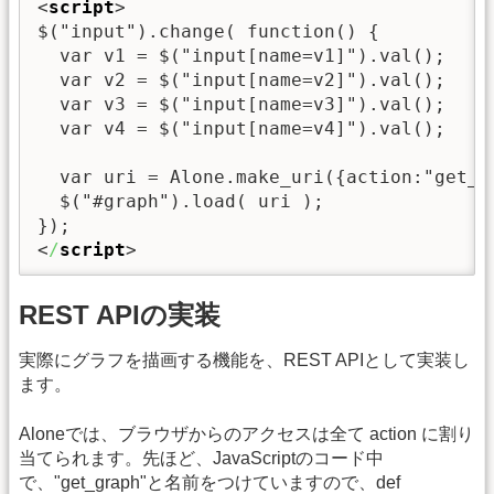
<
script
>
$("input").change( function() {

  var v1 = $("input[name=v1]").val();

  var v2 = $("input[name=v2]").val();

  var v3 = $("input[name=v3]").val();

  var v4 = $("input[name=v4]").val();

  var uri = Alone.make_uri({action:"get_g
  $("#graph").load( uri );

<
/
script
>
REST APIの実装
実際にグラフを描画する機能を、REST APIとして実装し
ます。
Aloneでは、ブラウザからのアクセスは全て action に割り
当てられます。先ほど、JavaScriptのコード中
で、"get_graph"と名前をつけていますので、def