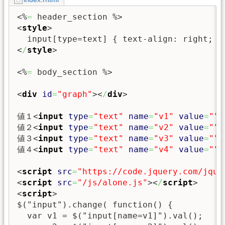
<%
=
 header_section %>
<
style
>
<
/
style
>
<%
=
 body_section %>
<
div
id
=
"graph"
><
/
div
>
値１
<
input
type
=
"text"
name
=
"v1"
value
=
""
>
値２
<
input
type
=
"text"
name
=
"v2"
value
=
""
>
値３
<
input
type
=
"text"
name
=
"v3"
value
=
""
>
値４
<
input
type
=
"text"
name
=
"v4"
value
=
""
>
<
script
src
=
"https://code.jquery.com/jque
<
script
src
=
"/js/alone.js"
><
/
script
>
<
script
>
$("input").change( function() {

  var v1 = $("input[name=v1]").val();
